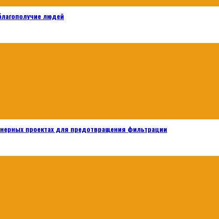
 благополучие людей
енерных проектах для предотвращения фильтрации