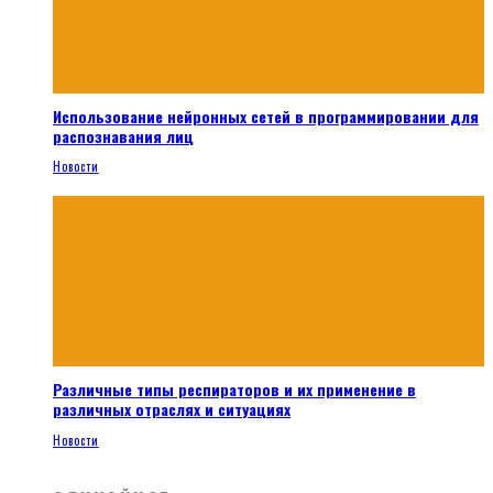
Использование нейронных сетей в программировании для
распознавания лиц
Новости
Различные типы респираторов и их применение в
различных отраслях и ситуациях
Новости