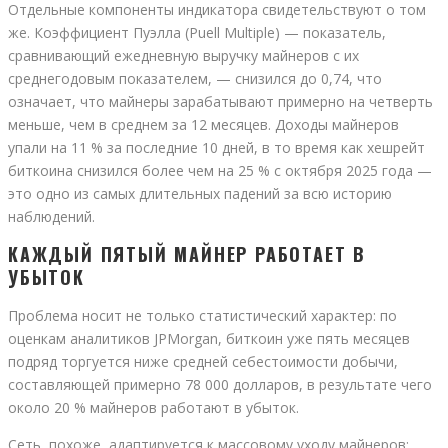
Отдельные компоненты индикатора свидетельствуют о том
же. Коэффициент Пуэлла (Puell Multiple) — показатель,
сравнивающий ежедневную выручку майнеров с их
среднегодовым показателем, — снизился до 0,74, что
означает, что майнеры зарабатывают примерно на четверть
меньше, чем в среднем за 12 месяцев. Доходы майнеров
упали на 11 % за последние 10 дней, в то время как хешрейт
биткоина снизился более чем на 25 % с октября 2025 года —
это одно из самых длительных падений за всю историю
наблюдений.
КАЖДЫЙ ПЯТЫЙ МАЙНЕР РАБОТАЕТ В
УБЫТОК
Проблема носит не только статистический характер: по
оценкам аналитиков JPMorgan, биткоин уже пять месяцев
подряд торгуется ниже средней себестоимости добычи,
составляющей примерно 78 000 долларов, в результате чего
около 20 % майнеров работают в убыток.
Сеть, похоже, адаптируется к массовому уходу майнеров: