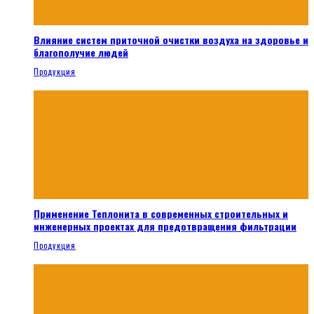
Влияние систем приточной очистки воздуха на здоровье и
благополучие людей
Продукция
Применение Теплонита в современных строительных и
инженерных проектах для предотвращения фильтрации
Продукция