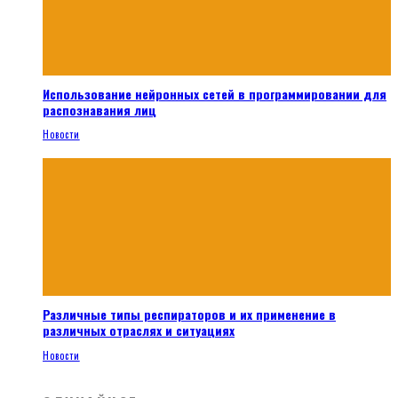
Использование нейронных сетей в программировании для
распознавания лиц
Новости
Различные типы респираторов и их применение в
различных отраслях и ситуациях
Новости