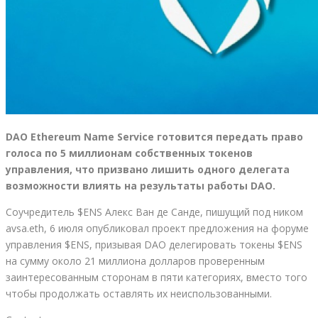
DAO Ethereum Name Service готовится передать право
голоса по 5 миллионам собственных токенов
управления, что призвано лишить одного делегата
возможности влиять на результаты работы DAO.
Соучредитель $ENS Алекс Ван де Санде, пишущий под ником
avsa.eth, 6 июля опубликовал проект предложения на форуме
управления $ENS, призывая DAO делегировать токены $ENS
на сумму около 21 миллиона долларов проверенным
заинтересованным сторонам в пяти категориях, вместо того
чтобы продолжать оставлять их неиспользованными.