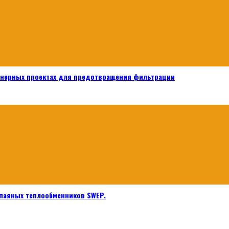
енерных проектах для предотвращения фильтрации
паяных теплообменников SWEP.