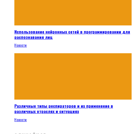
Использование нейронных сетей в программировании для
распознавания лиц
Новости
Различные типы респираторов и их применение в
различных отраслях и ситуациях
Новости