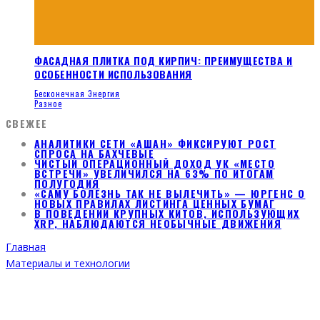
ФАСАДНАЯ ПЛИТКА ПОД КИРПИЧ: ПРЕИМУЩЕСТВА И
ОСОБЕННОСТИ ИСПОЛЬЗОВАНИЯ
Бесконечная Энергия
Разное
СВЕЖЕЕ
АНАЛИТИКИ СЕТИ «АШАН» ФИКСИРУЮТ РОСТ
СПРОСА НА БАХЧЕВЫЕ
ЧИСТЫЙ ОПЕРАЦИОННЫЙ ДОХОД УК «МЕСТО
ВСТРЕЧИ» УВЕЛИЧИЛСЯ НА 63% ПО ИТОГАМ
ПОЛУГОДИЯ
«САМУ БОЛЕЗНЬ ТАК НЕ ВЫЛЕЧИТЬ» — ЮРГЕНС О
НОВЫХ ПРАВИЛАХ ЛИСТИНГА ЦЕННЫХ БУМАГ
В ПОВЕДЕНИИ КРУПНЫХ КИТОВ, ИСПОЛЬЗУЮЩИХ
XRP, НАБЛЮДАЮТСЯ НЕОБЫЧНЫЕ ДВИЖЕНИЯ
Главная
Материалы и технологии