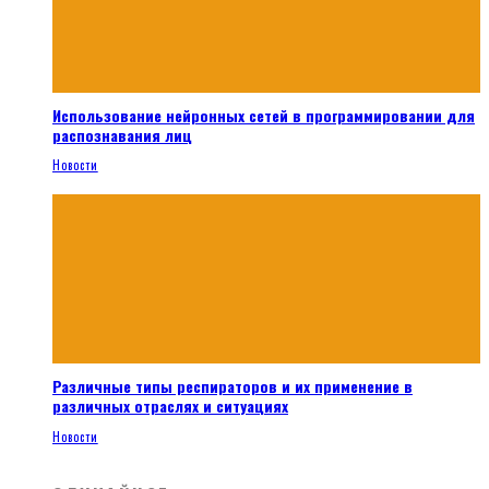
Использование нейронных сетей в программировании для
распознавания лиц
Новости
Различные типы респираторов и их применение в
различных отраслях и ситуациях
Новости