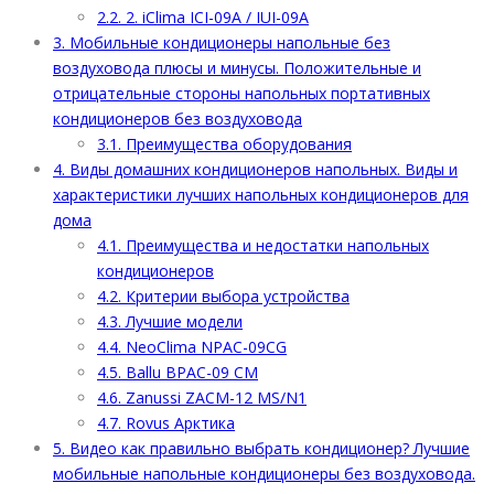
2.2.
2. iClima ICI-09A / IUI-09A
3.
Мобильные кондиционеры напольные без
воздуховода плюсы и минусы. Положительные и
отрицательные стороны напольных портативных
кондиционеров без воздуховода
3.1.
Преимущества оборудования
4.
Виды домашних кондиционеров напольных. Виды и
характеристики лучших напольных кондиционеров для
дома
4.1.
Преимущества и недостатки напольных
кондиционеров
4.2.
Критерии выбора устройства
4.3.
Лучшие модели
4.4.
NeoClima NPAC-09CG
4.5.
Ballu BPAC-09 CM
4.6.
Zanussi ZACM-12 MS/N1
4.7.
Rovus Арктика
5.
Видео как правильно выбрать кондиционер? Лучшие
мобильные напольные кондиционеры без воздуховода.