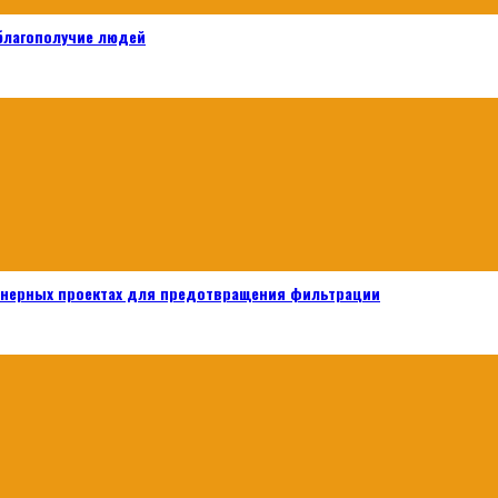
 благополучие людей
енерных проектах для предотвращения фильтрации