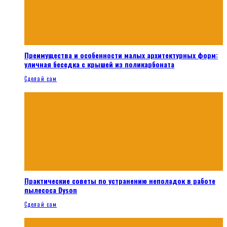
Преимущества и особенности малых архитектурных форм:
уличная беседка с крышей из поликарбоната
Сделай сам
Практические советы по устранению неполадок в работе
пылесоса Dyson
Сделай сам