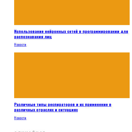
Использование нейронных сетей в программировании для
распознавания лиц
Новости
Различные типы респираторов и их применение в
различных отраслях и ситуациях
Новости