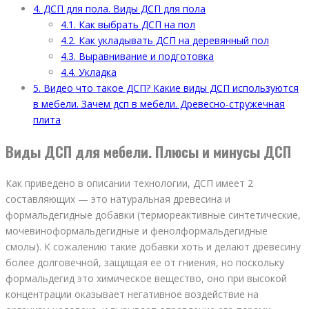
4.
ДСП для пола. Виды ДСП для пола
4.1.
Как выбрать ДСП на пол
4.2.
Как укладывать ДСП на деревянный пол
4.3.
Выравнивание и подготовка
4.4.
Укладка
5.
Видео что такое ДСП? Какие виды ДСП используются
в мебели. Зачем дсп в мебели. Древесно-стружечная
плита
Виды ДСП для мебели. Плюсы и минусы ДСП
Как приведено в описании технологии, ДСП имеет 2
составляющих — это натуральная древесина и
формальдегидные добавки (термореактивные синтетические,
мочевиноформальдегидные и фенолформальдегидные
смолы). К сожалению такие добавки хоть и делают древесину
более долговечной, защищая ее от гниения, но поскольку
формальдегид это химическое вещество, оно при высокой
концентрации оказывает негативное воздействие на