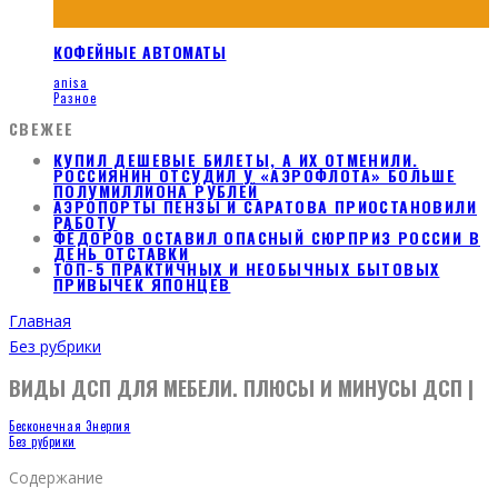
КОФЕЙНЫЕ АВТОМАТЫ
anisa
Разное
СВЕЖЕЕ
КУПИЛ ДЕШЕВЫЕ БИЛЕТЫ, А ИХ ОТМЕНИЛИ.
РОССИЯНИН ОТСУДИЛ У «АЭРОФЛОТА» БОЛЬШЕ
ПОЛУМИЛЛИОНА РУБЛЕЙ
АЭРОПОРТЫ ПЕНЗЫ И САРАТОВА ПРИОСТАНОВИЛИ
РАБОТУ
ФЁДОРОВ ОСТАВИЛ ОПАСНЫЙ СЮРПРИЗ РОССИИ В
ДЕНЬ ОТСТАВКИ
ТОП-5 ПРАКТИЧНЫХ И НЕОБЫЧНЫХ БЫТОВЫХ
ПРИВЫЧЕК ЯПОНЦЕВ
Главная
Без рубрики
ВИДЫ ДСП ДЛЯ МЕБЕЛИ. ПЛЮСЫ И МИНУСЫ ДСП |
Бесконечная Энергия
Без рубрики
Содержание