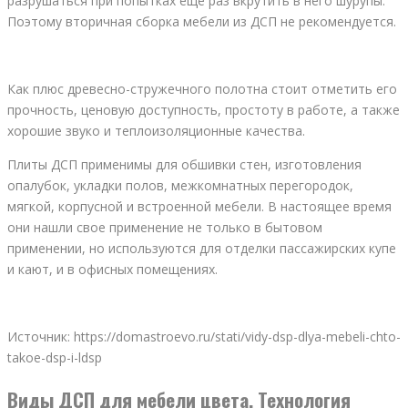
разрушаться при попытках еще раз вкрутить в него шурупы.
Поэтому вторичная сборка мебели из ДСП не рекомендуется.
Как плюс древесно-стружечного полотна стоит отметить его
прочность, ценовую доступность, простоту в работе, а также
хорошие звуко и теплоизоляционные качества.
Плиты ДСП применимы для обшивки стен, изготовления
опалубок, укладки полов, межкомнатных перегородок,
мягкой, корпусной и встроенной мебели. В настоящее время
они нашли свое применение не только в бытовом
применении, но используются для отделки пассажирских купе
и кают, и в офисных помещениях.
Источник: https://domastroevo.ru/stati/vidy-dsp-dlya-mebeli-chto-
takoe-dsp-i-ldsp
Виды ДСП для мебели цвета. Технология