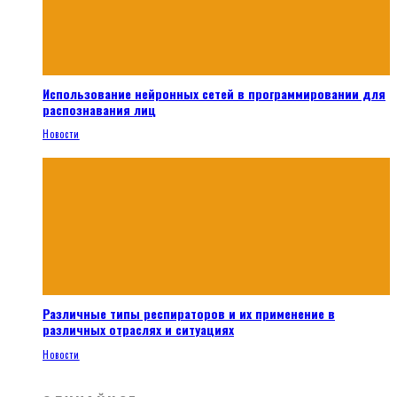
Использование нейронных сетей в программировании для
распознавания лиц
Новости
Различные типы респираторов и их применение в
различных отраслях и ситуациях
Новости