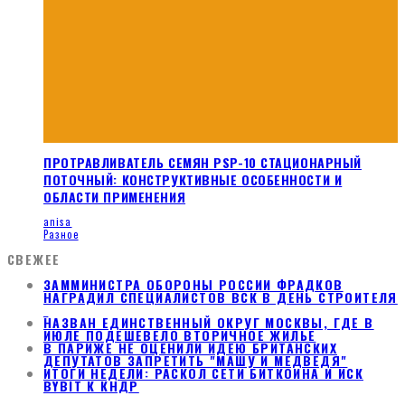
ПРОТРАВЛИВАТЕЛЬ СЕМЯН PSP-10 СТАЦИОНАРНЫЙ
ПОТОЧНЫЙ: КОНСТРУКТИВНЫЕ ОСОБЕННОСТИ И
ОБЛАСТИ ПРИМЕНЕНИЯ
anisa
Разное
СВЕЖЕЕ
ЗАММИНИСТРА ОБОРОНЫ РОССИИ ФРАДКОВ
НАГРАДИЛ СПЕЦИАЛИСТОВ ВСК В ДЕНЬ СТРОИТЕЛЯ
НАЗВАН ЕДИНСТВЕННЫЙ ОКРУГ МОСКВЫ, ГДЕ В
ИЮЛЕ ПОДЕШЕВЕЛО ВТОРИЧНОЕ ЖИЛЬЕ
В ПАРИЖЕ НЕ ОЦЕНИЛИ ИДЕЮ БРИТАНСКИХ
ДЕПУТАТОВ ЗАПРЕТИТЬ "МАШУ И МЕДВЕДЯ"
ИТОГИ НЕДЕЛИ: РАСКОЛ СЕТИ БИТКОИНА И ИСК
BYBIT К КНДР