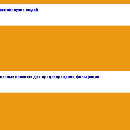
 благополучие людей
енерных проектах для предотвращения фильтрации