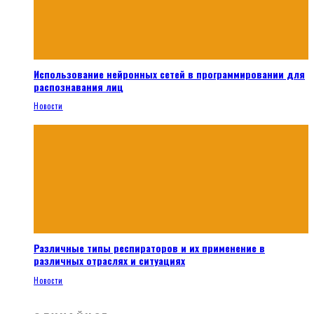
Использование нейронных сетей в программировании для
распознавания лиц
Новости
Различные типы респираторов и их применение в
различных отраслях и ситуациях
Новости