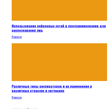
Использование нейронных сетей в программировании для
распознавания лиц
Новости
Различные типы респираторов и их применение в
различных отраслях и ситуациях
Новости