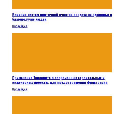
Влияние систем приточной очистки воздуха на здоровье и
благополучие людей
Продукция
Применение Теплонита в современных строительных и
инженерных проектах для предотвращения фильтрации
Продукция