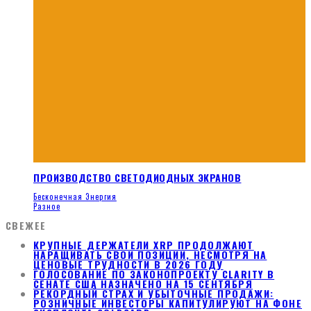
ПРОИЗВОДСТВО СВЕТОДИОДНЫХ ЭКРАНОВ
Бесконечная Энергия
Разное
СВЕЖЕЕ
КРУПНЫЕ ДЕРЖАТЕЛИ XRP ПРОДОЛЖАЮТ
НАРАЩИВАТЬ СВОИ ПОЗИЦИИ, НЕСМОТРЯ НА
ЦЕНОВЫЕ ТРУДНОСТИ В 2026 ГОДУ
ГОЛОСОВАНИЕ ПО ЗАКОНОПРОЕКТУ CLARITY В
СЕНАТЕ США НАЗНАЧЕНО НА 15 СЕНТЯБРЯ
РЕКОРДНЫЙ СТРАХ И УБЫТОЧНЫЕ ПРОДАЖИ:
РОЗНИЧНЫЕ ИНВЕСТОРЫ КАПИТУЛИРУЮТ НА ФОНЕ