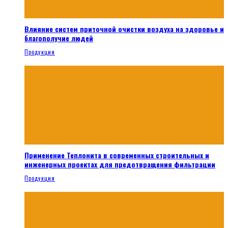
Влияние систем приточной очистки воздуха на здоровье и
благополучие людей
Продукция
Применение Теплонита в современных строительных и
инженерных проектах для предотвращения фильтрации
Продукция