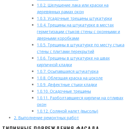
1.0.2.
Шелушение лака или краски на
деревянных рамах окон
1.0.3.
Усадочные трещины штукатурки
1.0.4.
Трещины на штукатурке в местах
герметизации стыков стены с оконными и
дверными коробками
1.0.5.
Трещины в штукатурке по месту стыка
стены с плитами перекрытий
1.0.6.
Трещины в штукатурке на швах
кирпичной кладки
1.0.7.
Осыпавшаяся штукатурка
1.0.8.
Облезшая краска на цоколе
1.0.9.
Дефектные стыки кладки
1.0.10.
Осадочные трещины
1.0.11.
Разболтавшиеся кирпичи на отливах
окон
1.0.12.
Соляной налет (высолы)
2.
Выполнение ремонтных работ
ТИПИЧНЫЕ ПОВРЕЖДЕНИЯ ФАСАДА