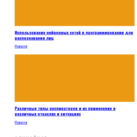
Использование нейронных сетей в программировании для
распознавания лиц
Новости
Различные типы респираторов и их применение в
различных отраслях и ситуациях
Новости