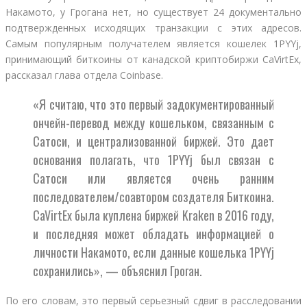
Накамото, у Грогана нет, но существует 24 документально
подтвержденных исходящих транзакции с этих адресов.
Самым популярным получателем является кошелек 1PYYj,
принимающий биткоины от канадской криптобиржи CaVirtEx,
рассказал глава отдела Coinbase.
«Я считаю, что это первый задокументированный
ончейн-перевод между кошельком, связанным с
Сатоси, и централизованной биржей. Это дает
основания полагать, что 1PYYj был связан с
Сатоси или является очень ранним
последователем/соавтором создателя Биткоина.
CaVirtEx была куплена биржей Kraken в 2016 году,
и последняя может обладать информацией о
личности Накамото, если данные кошелька 1PYYj
сохранились», — объяснил Гроган.
По его словам, это первый серьезный сдвиг в расследовании