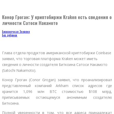
Конор Гроган: У криптобиржи Kraken есть сведения о
личности Сатоси Накамото
Бесконечная Энергия
Без рубрики
Глава отдела продуктов американской криптобиржи Coinbase
заявил, что торговая платформа Kraken может иметь
сведения о личности создателя Биткоина Сатоси Накамото
(Satochi Nakamoto).
Конор Гроган (Conor Grogan) заявил, что проанализировал
представленный компаний Arkham список адресов где
хранится 1,096 млн BTC стоимостью $108 млрд,
приписываемых остающемуся анонимным создателю
Биткоина.
Полной уверенности в том, что все адреса принадлежат