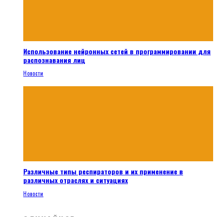
Использование нейронных сетей в программировании для
распознавания лиц
Новости
Различные типы респираторов и их применение в
различных отраслях и ситуациях
Новости