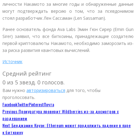
личности Накамото за многие годы и обнаруженные данные
могут подтверждать версию о том, что за псевдонимом
стоял разработчик Лен Сассаман (Len Sassaman).
Ранее основатель фонда Ava Labs Эмин Гюн Сирер (Emin Gun
Sirer) заявил, что все биткоины, принадлежащие создателю
первой криптовалюты Накамото, необходимо заморозить из-
за риска развития квантовых вычислений.
Источник
Средний рейтинг
0 из 5 звезд. 0 голосов.
Вам нужно
авторизироваться
для того, чтобы
проголосовать.
Facebook
Twitter
Pinterest
Почта
Previous
Прокуратура проверит Wildberries из-за досмотров с
раздеванием
Next
Бенджамин Коуэн: Ethereum может продолжить падение в паре
к биткоину