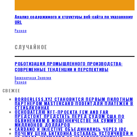
Анализ содержимого и структуры веб-сайта по указанному
URL
Разное
СЛУЧАЙНОЕ
РОБОТИЗАЦИЯ ПРОМЫШЛЕННОГО ПРОИЗВОДСТВА:
СОВРЕМЕННЫЕ ТЕНДЕНЦИИ И ПЕРСПЕКТИВЫ
Бесконечная Энергия
Разное
СВЕЖЕЕ
BORDERLESS.XYZ СТАНОВИТСЯ ПЕРВЫМ ПИЛОТНЫМ
ПАРТНЕРОМ MASTERCARD ПОDENTДЛЯ ПЛАТЕЖЕЙ В
СТЕЙБЛКОИНАХ
ОСНОВАТЕЛЮ NFT-ПРОЕКТА FEW AND FAR
ПРЕДСТОИТ ПРЕДСТАТЬ ПЕРЕД СУДОМ США ПО
ОБВИНЕНИЯМ В МОШЕННИЧЕСТВЕ НА СУММУ 10
МИЛЛИОНОВ ДОЛЛАРОВ
CARDANO И INJECTIVE ОБЪЕДИНИЛИСЬ ЧЕРЕЗ IBC
ПОЧЕМУ ЦЕНА БИТКОИНА ОСТАЛАСЬ УСТОЙЧИВОЙ И