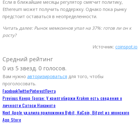
Если в ближайшие месяцы регулятор смягчит политику,
Ethereum может получить поддержку. Однако пока рынку
предстоит оставаться в неопределенности.
Читать далее: Рынок мемкоинов упал на 37%: готов ли он к
росту?
Источник:
coinspot.io
Средний рейтинг
0 из 5 звезд. 0 голосов.
Вам нужно
авторизироваться
для того, чтобы
проголосовать.
Facebook
Twitter
Pinterest
Почта
Previous
Конор Гроган: У криптобиржи Kraken есть сведения о
личности Сатоси Накамото
Next
Apple удалила приложения Bybit, KuCoin, Bitget из японского
App Store