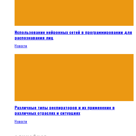
Использование нейронных сетей в программировании для
распознавания лиц
Новости
Различные типы респираторов и их применение в
различных отраслях и ситуациях
Новости