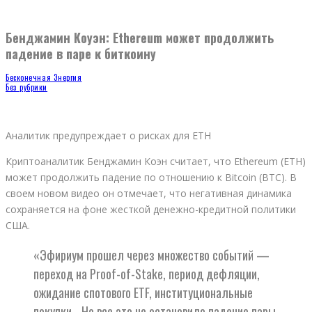
Бенджамин Коуэн: Ethereum может продолжить
падение в паре к биткоину
Бесконечная Энергия
Без рубрики
Аналитик предупреждает о рисках для ETH
Криптоаналитик Бенджамин Коэн считает, что Ethereum (ETH)
может продолжить падение по отношению к Bitcoin (BTC). В
своем новом видео он отмечает, что негативная динамика
сохраняется на фоне жесткой денежно-кредитной политики
США.
«Эфириум прошел через множество событий —
переход на Proof-of-Stake, период дефляции,
ожидание спотового ETF, институциональные
покупки… Но все это не остановило падение пары