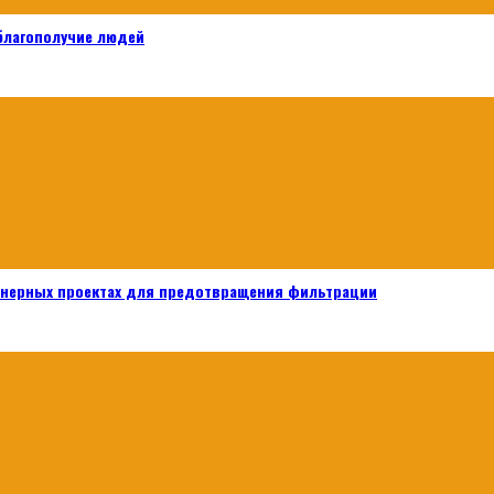
 благополучие людей
енерных проектах для предотвращения фильтрации