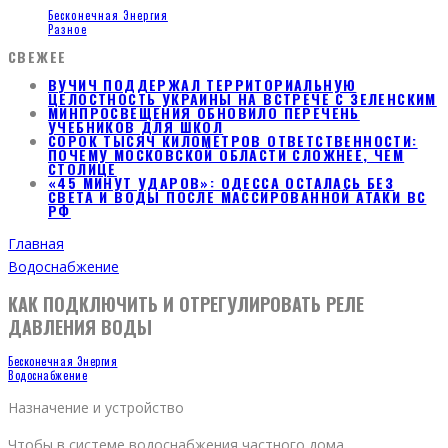
Бесконечная Энергия
Разное
СВЕЖЕЕ
ВУЧИЧ ПОДДЕРЖАЛ ТЕРРИТОРИАЛЬНУЮ
ЦЕЛОСТНОСТЬ УКРАИНЫ НА ВСТРЕЧЕ С ЗЕЛЕНСКИМ
МИНПРОСВЕЩЕНИЯ ОБНОВИЛО ПЕРЕЧЕНЬ
УЧЕБНИКОВ ДЛЯ ШКОЛ
СОРОК ТЫСЯЧ КИЛОМЕТРОВ ОТВЕТСТВЕННОСТИ:
ПОЧЕМУ МОСКОВСКОЙ ОБЛАСТИ СЛОЖНЕЕ, ЧЕМ
СТОЛИЦЕ
«45 МИНУТ УДАРОВ»: ОДЕССА ОСТАЛАСЬ БЕЗ
СВЕТА И ВОДЫ ПОСЛЕ МАССИРОВАННОЙ АТАКИ ВС
РФ
Главная
Водоснабжение
КАК ПОДКЛЮЧИТЬ И ОТРЕГУЛИРОВАТЬ РЕЛЕ
ДАВЛЕНИЯ ВОДЫ
Бесконечная Энергия
Водоснабжение
Назначение и устройство
Чтобы в системе водоснабжения частного дома