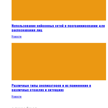
Использование нейронных сетей в программировании для
распознавания лиц
Новости
Различные типы респираторов и их применение в
различных отраслях и ситуациях
Новости