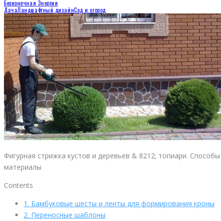
Бесконечная Энергия
Дача
Ландшафтный дизайн
Сад и огород
Фигурная стрижка кустов и деревьев & 8212; топиари. Способы
материалы
Contents
1.
Бамбуковые шесты и ленты для формирования кроны
2.
Переносные шаблоны