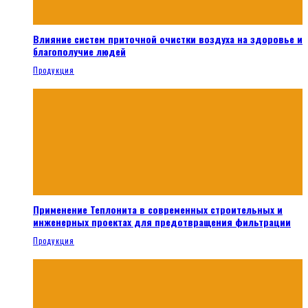
Влияние систем приточной очистки воздуха на здоровье и
благополучие людей
Продукция
Применение Теплонита в современных строительных и
инженерных проектах для предотвращения фильтрации
Продукция