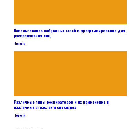
Использование нейронных сетей в программировании для
распознавания лиц
Новости
Различные типы респираторов и их применение в
различных отраслях и ситуациях
Новости