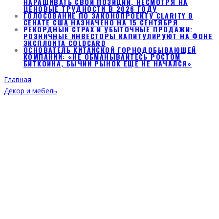
НАРАЩИВАТЬ СВОИ ПОЗИЦИИ, НЕСМОТРЯ НА
ЦЕНОВЫЕ ТРУДНОСТИ В 2026 ГОДУ
ГОЛОСОВАНИЕ ПО ЗАКОНОПРОЕКТУ CLARITY В
СЕНАТЕ США НАЗНАЧЕНО НА 15 СЕНТЯБРЯ
РЕКОРДНЫЙ СТРАХ И УБЫТОЧНЫЕ ПРОДАЖИ:
РОЗНИЧНЫЕ ИНВЕСТОРЫ КАПИТУЛИРУЮТ НА ФОНЕ
ЭКСПЛОЙТА COLDCARD
ОСНОВАТЕЛЬ КИТАЙСКОЙ ГОРНОДОБЫВАЮЩЕЙ
КОМПАНИИ: «НЕ ОБМАНЫВАЙТЕСЬ РОСТОМ
БИТКОИНА, БЫЧИЙ РЫНОК ЕЩЕ НЕ НАЧАЛСЯ»
Главная
Декор и мебель