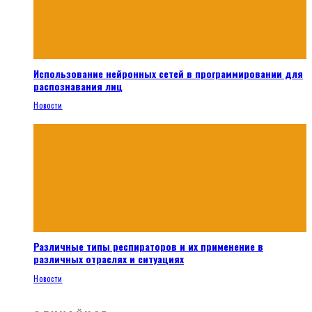
Использование нейронных сетей в программировании для
распознавания лиц
Новости
Различные типы респираторов и их применение в
различных отраслях и ситуациях
Новости