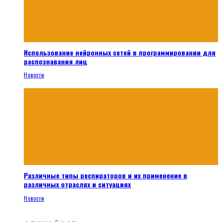
Использование нейронных сетей в программировании для
распознавания лиц
Новости
Различные типы респираторов и их применение в
различных отраслях и ситуациях
Новости