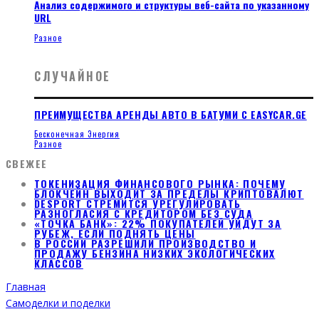
Анализ содержимого и структуры веб-сайта по указанному
URL
Разное
СЛУЧАЙНОЕ
ПРЕИМУЩЕСТВА АРЕНДЫ АВТО В БАТУМИ С EASYCAR.GE
Бесконечная Энергия
Разное
СВЕЖЕЕ
ТОКЕНИЗАЦИЯ ФИНАНСОВОГО РЫНКА: ПОЧЕМУ
БЛОКЧЕЙН ВЫХОДИТ ЗА ПРЕДЕЛЫ КРИПТОВАЛЮТ
DESPORT СТРЕМИТСЯ УРЕГУЛИРОВАТЬ
РАЗНОГЛАСИЯ С КРЕДИТОРОМ БЕЗ СУДА
«ТОЧКА БАНК»: 22% ПОКУПАТЕЛЕЙ УЙДУТ ЗА
РУБЕЖ, ЕСЛИ ПОДНЯТЬ ЦЕНЫ
В РОССИИ РАЗРЕШИЛИ ПРОИЗВОДСТВО И
ПРОДАЖУ БЕНЗИНА НИЗКИХ ЭКОЛОГИЧЕСКИХ
КЛАССОВ
Главная
Самоделки и поделки