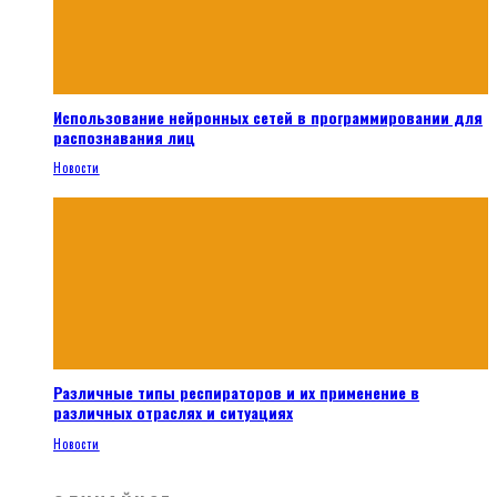
Использование нейронных сетей в программировании для
распознавания лиц
Новости
Различные типы респираторов и их применение в
различных отраслях и ситуациях
Новости