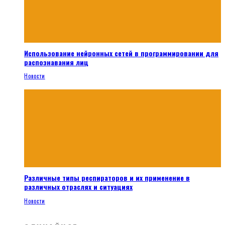
Использование нейронных сетей в программировании для
распознавания лиц
Новости
Различные типы респираторов и их применение в
различных отраслях и ситуациях
Новости