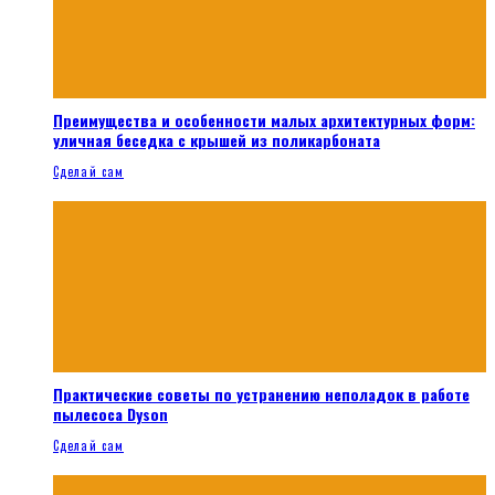
Преимущества и особенности малых архитектурных форм:
уличная беседка с крышей из поликарбоната
Сделай сам
Практические советы по устранению неполадок в работе
пылесоса Dyson
Сделай сам