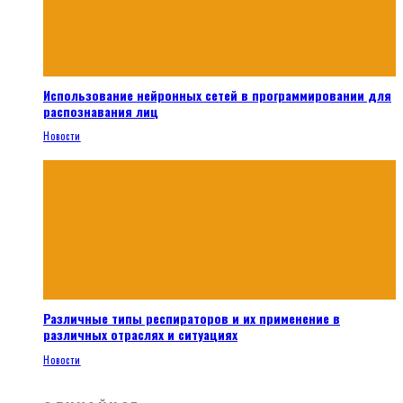
Использование нейронных сетей в программировании для
распознавания лиц
Новости
Различные типы респираторов и их применение в
различных отраслях и ситуациях
Новости