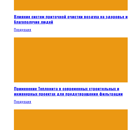
Влияние систем приточной очистки воздуха на здоровье и
благополучие людей
Продукция
Применение Теплонита в современных строительных и
инженерных проектах для предотвращения фильтрации
Продукция