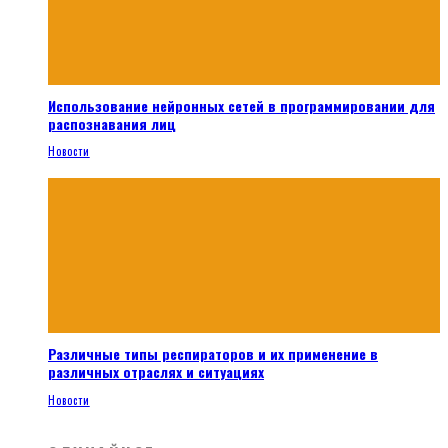
Использование нейронных сетей в программировании для
распознавания лиц
Новости
Различные типы респираторов и их применение в
различных отраслях и ситуациях
Новости