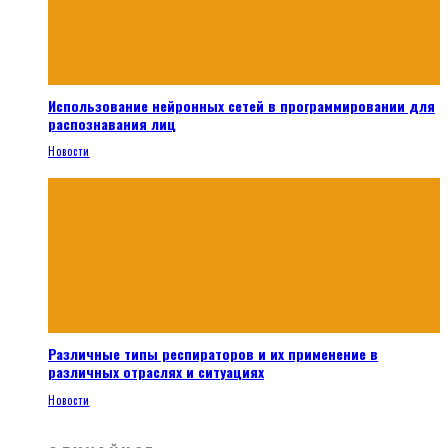
Использование нейронных сетей в программировании для
распознавания лиц
Новости
Различные типы респираторов и их применение в
различных отраслях и ситуациях
Новости