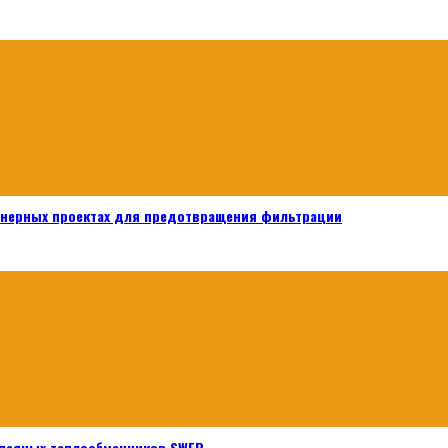
енерных проектах для предотвращения фильтрации
паяных теплообменников SWEP.