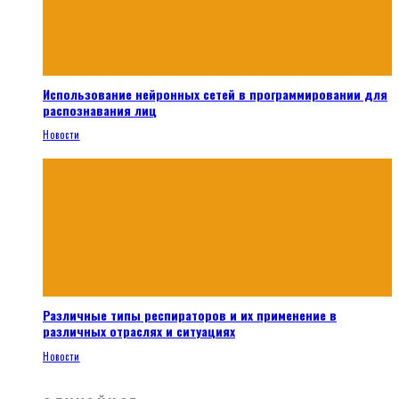
Использование нейронных сетей в программировании для
распознавания лиц
Новости
Различные типы респираторов и их применение в
различных отраслях и ситуациях
Новости