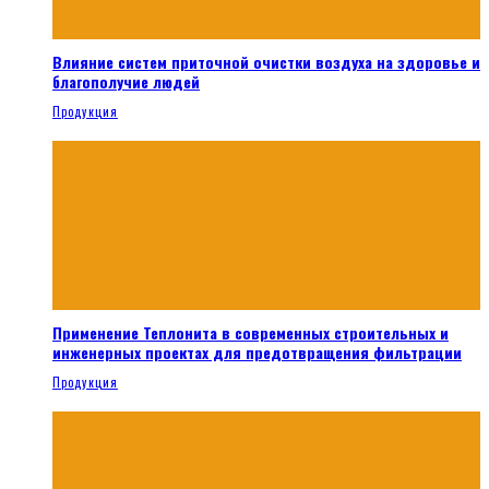
Влияние систем приточной очистки воздуха на здоровье и
благополучие людей
Продукция
Применение Теплонита в современных строительных и
инженерных проектах для предотвращения фильтрации
Продукция