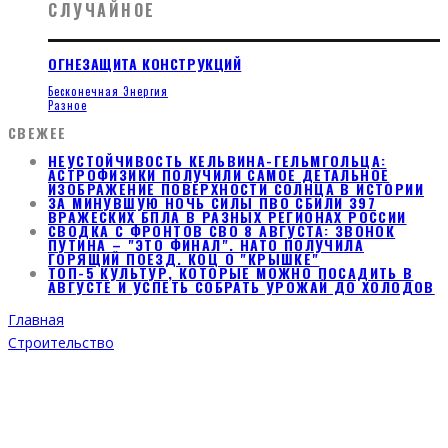
СЛУЧАЙНОЕ
ОГНЕЗАЩИТА КОНСТРУКЦИЙ
Бесконечная Энергия
Разное
СВЕЖЕЕ
НЕУСТОЙЧИВОСТЬ КЕЛЬВИНА-ГЕЛЬМГОЛЬЦА:
АСТРОФИЗИКИ ПОЛУЧИЛИ САМОЕ ДЕТАЛЬНОЕ
ИЗОБРАЖЕНИЕ ПОВЕРХНОСТИ СОЛНЦА В ИСТОРИИ
ЗА МИНУВШУЮ НОЧЬ СИЛЫ ПВО СБИЛИ 397
ВРАЖЕСКИХ БПЛА В РАЗНЫХ РЕГИОНАХ РОССИИ
СВОДКА С ФРОНТОВ СВО 8 АВГУСТА: ЗВОНОК
ПУТИНА – "ЭТО ФИНАЛ". НАТО ПОЛУЧИЛА
ГОРЯЩИЙ ПОЕЗД. КОЦ О "КРЫШКЕ"
ТОП-5 КУЛЬТУР, КОТОРЫЕ МОЖНО ПОСАДИТЬ В
АВГУСТЕ И УСПЕТЬ СОБРАТЬ УРОЖАЙ ДО ХОЛОДОВ
Главная
Строительство