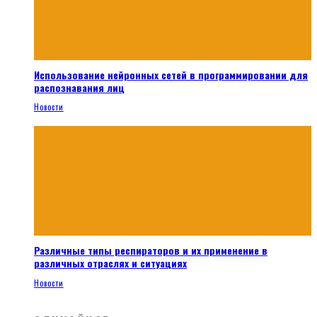
Использование нейронных сетей в программировании для
распознавания лиц
Новости
Различные типы респираторов и их применение в
различных отраслях и ситуациях
Новости