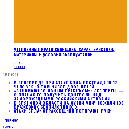
УТЕПЛЕННЫЕ КРАГИ СВАРЩИКА: ХАРАКТЕРИСТИКИ,
МАТЕРИАЛЫ И УСЛОВИЯ ЭКСПЛУАТАЦИИ
anisa
Разное
СВЕЖЕЕ
В БЕЛГОРОДЕ ПРИ АТАКЕ БПЛА ПОСТРАДАЛИ 13
ЧЕЛОВЕК, В ТОМ ЧИСЛЕ ДВОЕ ДЕТЕЙ
«ЗАНИМАЮТСЯ ЯВНЫМ ГРАБЕЖОМ»: ЭКСПЕРТЫ —
О ПЛАНАХ ЕС ПОЛУЧИТЬ КОНТРОЛЬ НАД
ЗАМОРОЖЕННЫМИ РОССИЙСКИМИ АКТИВАМИ
В БРЯНСКОЙ ОБЛАСТИ ЗА СУТКИ УНИЧТОЖИЛИ 138
ВРАЖЕСКИХ БЕСПИЛОТНИКОВ
АТАКИ БПЛА: СТРАХОВЩИКИ ПОТИРАЮТ РУКИ
Главная
Кухня