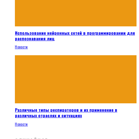
Использование нейронных сетей в программировании для
распознавания лиц
Новости
Различные типы респираторов и их применение в
различных отраслях и ситуациях
Новости