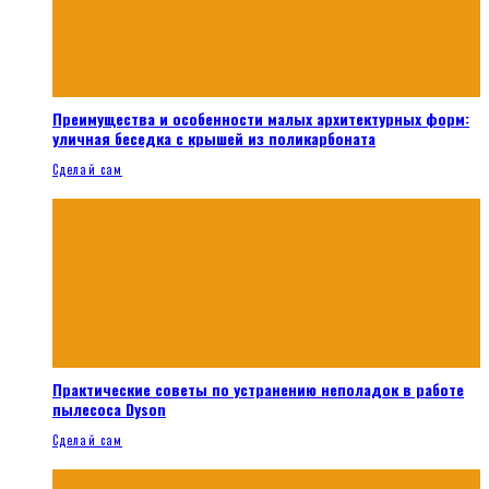
Преимущества и особенности малых архитектурных форм:
уличная беседка с крышей из поликарбоната
Сделай сам
Практические советы по устранению неполадок в работе
пылесоса Dyson
Сделай сам