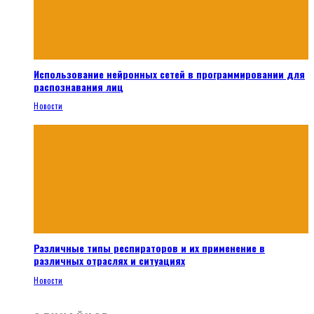
Использование нейронных сетей в программировании для
распознавания лиц
Новости
Различные типы респираторов и их применение в
различных отраслях и ситуациях
Новости