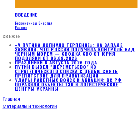
ВВЕДЕНИЕ
Бесконечная Энергия
Разное
СВЕЖЕЕ
«У ПУТИНА ЛОПНУЛО ТЕРПЕНИЕ»: НА ЗАПАДЕ
ЗАЯВИЛИ, ЧТО РОССИЯ ПОЛУЧИЛА КОНТРОЛЬ НАД
ЧЕРНЫМ МОРЕМ — СВОДКА СВО ОТ ЮРИЯ
ПОДОЛЯКИ ОТ 06.08.2026
ПРАЗДНИКИ 6 АВГУСТА 2026 ГОДА
ПУТИН ВЫВЕЛ "ШЕРЕМЕТЬЕВО" ИЗ
СТРАТЕГИЧЕСКОГО СПИСКА С ЦЕЛЬЮ СНЯТЬ
ПРЕПЯТСТВИЕ ДЛЯ ПРИВАТИЗАЦИИ
УДАРЫ РАКЕТНЫХ ВОЙСК И АВИАЦИИ: ВС РФ
ПОРАЗИЛИ ОБЪЕКТЫ ТЭК И ЛОГИСТИЧЕСКИЕ
ЦЕНТРЫ УКРАИНЫ
Главная
Материалы и технологии