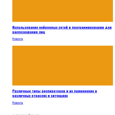
Использование нейронных сетей в программировании для
распознавания лиц
Новости
Различные типы респираторов и их применение в
различных отраслях и ситуациях
Новости