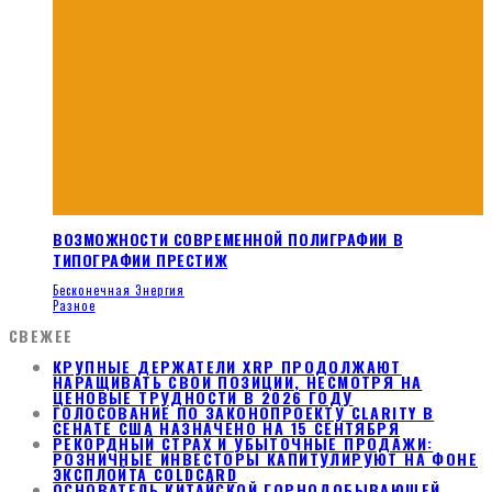
ВОЗМОЖНОСТИ СОВРЕМЕННОЙ ПОЛИГРАФИИ В
ТИПОГРАФИИ ПРЕСТИЖ
Бесконечная Энергия
Разное
СВЕЖЕЕ
КРУПНЫЕ ДЕРЖАТЕЛИ XRP ПРОДОЛЖАЮТ
НАРАЩИВАТЬ СВОИ ПОЗИЦИИ, НЕСМОТРЯ НА
ЦЕНОВЫЕ ТРУДНОСТИ В 2026 ГОДУ
ГОЛОСОВАНИЕ ПО ЗАКОНОПРОЕКТУ CLARITY В
СЕНАТЕ США НАЗНАЧЕНО НА 15 СЕНТЯБРЯ
РЕКОРДНЫЙ СТРАХ И УБЫТОЧНЫЕ ПРОДАЖИ:
РОЗНИЧНЫЕ ИНВЕСТОРЫ КАПИТУЛИРУЮТ НА ФОНЕ
ЭКСПЛОЙТА COLDCARD
ОСНОВАТЕЛЬ КИТАЙСКОЙ ГОРНОДОБЫВАЮЩЕЙ