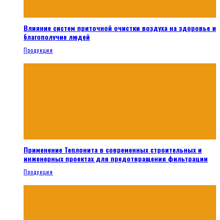
Влияние систем приточной очистки воздуха на здоровье и
благополучие людей
Продукция
Применение Теплонита в современных строительных и
инженерных проектах для предотвращения фильтрации
Продукция