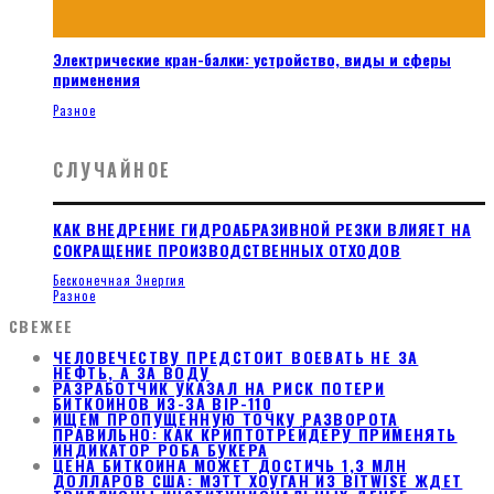
Электрические кран-балки: устройство, виды и сферы
применения
Разное
СЛУЧАЙНОЕ
КАК ВНЕДРЕНИЕ ГИДРОАБРАЗИВНОЙ РЕЗКИ ВЛИЯЕТ НА
СОКРАЩЕНИЕ ПРОИЗВОДСТВЕННЫХ ОТХОДОВ
Бесконечная Энергия
Разное
СВЕЖЕЕ
ЧЕЛОВЕЧЕСТВУ ПРЕДСТОИТ ВОЕВАТЬ НЕ ЗА
НЕФТЬ, А ЗА ВОДУ
РАЗРАБОТЧИК УКАЗАЛ НА РИСК ПОТЕРИ
БИТКОИНОВ ИЗ-ЗА BIP-110
ИЩЕМ ПРОПУЩЕННУЮ ТОЧКУ РАЗВОРОТА
ПРАВИЛЬНО: КАК КРИПТОТРЕЙДЕРУ ПРИМЕНЯТЬ
ИНДИКАТОР РОБА БУКЕРА
ЦЕНА БИТКОИНА МОЖЕТ ДОСТИЧЬ 1,3 МЛН
ДОЛЛАРОВ США: МЭТТ ХОУГАН ИЗ BITWISE ЖДЕТ