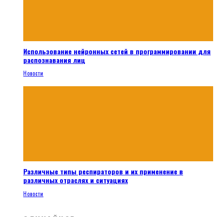
Использование нейронных сетей в программировании для
распознавания лиц
Новости
Различные типы респираторов и их применение в
различных отраслях и ситуациях
Новости