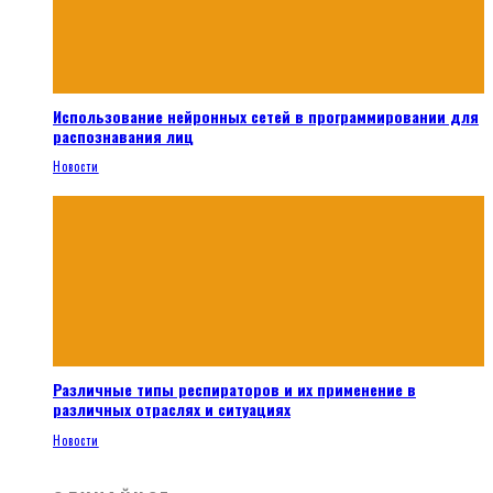
Использование нейронных сетей в программировании для
распознавания лиц
Новости
Различные типы респираторов и их применение в
различных отраслях и ситуациях
Новости