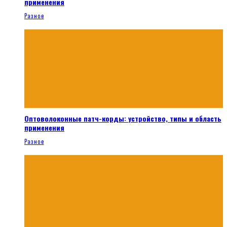
применения
Разное
Оптоволоконные патч-корды: устройство, типы и область
применения
Разное