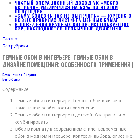
ЧИСТЫЙ ОПЕРАЦИОННЫЙ ДОХОД УК «МЕСТО
ВСТРЕЧИ» УВЕЛИЧИЛСЯ НА 63% ПО ИТОГАМ
ПОЛУГОДИЯ
«САМУ БОЛЕЗНЬ ТАК НЕ ВЫЛЕЧИТЬ» — ЮРГЕНС О
НОВЫХ ПРАВИЛАХ ЛИСТИНГА ЦЕННЫХ БУМАГ
В ПОВЕДЕНИИ КРУПНЫХ КИТОВ, ИСПОЛЬЗУЮЩИХ
XRP, НАБЛЮДАЮТСЯ НЕОБЫЧНЫЕ ДВИЖЕНИЯ
Главная
Без рубрики
ТЕМНЫЕ ОБОИ В ИНТЕРЬЕРЕ. ТЕМНЫЕ ОБОИ В
ДИЗАЙНЕ ПОМЕЩЕНИЯ: ОСОБЕННОСТИ ПРИМЕНЕНИЯ |
Бесконечная Энергия
Без рубрики
Содержание
Темные обои в интерьере. Темные обои в дизайне
помещения: особенности применения
Темные обои в интерьере в детской. Как правильно
комбинировать
Обои в комнату в современном стиле. Современные
обои в модном интерьере. Критерии выбора, описание