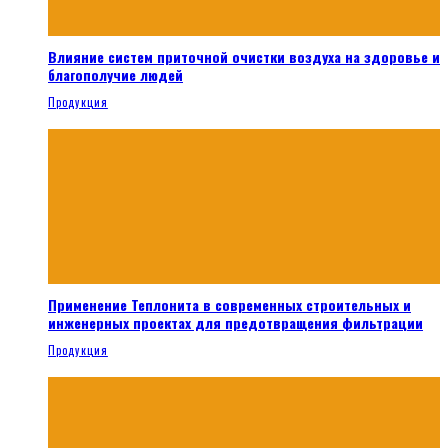
Влияние систем приточной очистки воздуха на здоровье и
благополучие людей
Продукция
Применение Теплонита в современных строительных и
инженерных проектах для предотвращения фильтрации
Продукция