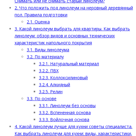
Снимать или не снимать старый линолеум?
2.
Что положить под линолеум на неровный деревянный
пол. Правила подготовки
2.1.
Оценка
3.
Какой линолеум выбрать для квартиры. Как выбрать
линолеум: обзор видов и основных технических
характеристик напольного покрытия
3.1.
Виды линолеума
3.2.
По материалу
3.2.1.
Натуральный материал
3.2.2.
ПВХ
3.2.3.
Коллоксилиновый
3.2.4.
Алкидный
3.2.5.
Релин
3.3.
По основе
3.3.1.
Линолеум без основы
3.3.2.
Вспененная основа
3.3.3.
Войлочная основа
4.
Какой линолеум лучше для кухни советы специалиста.
Как выбрать линолеум для кухни: виды, характеристики,