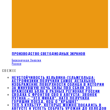
ПРОИЗВОДСТВО СВЕТОДИОДНЫХ ЭКРАНОВ
Бесконечная Энергия
Разное
СВЕЖЕЕ
НЕУСТОЙЧИВОСТЬ КЕЛЬВИНА-ГЕЛЬМГОЛЬЦА:
АСТРОФИЗИКИ ПОЛУЧИЛИ САМОЕ ДЕТАЛЬНОЕ
ИЗОБРАЖЕНИЕ ПОВЕРХНОСТИ СОЛНЦА В ИСТОРИИ
ЗА МИНУВШУЮ НОЧЬ СИЛЫ ПВО СБИЛИ 397
ВРАЖЕСКИХ БПЛА В РАЗНЫХ РЕГИОНАХ РОССИИ
СВОДКА С ФРОНТОВ СВО 8 АВГУСТА: ЗВОНОК
ПУТИНА – "ЭТО ФИНАЛ". НАТО ПОЛУЧИЛА
ГОРЯЩИЙ ПОЕЗД. КОЦ О "КРЫШКЕ"
ТОП-5 КУЛЬТУР, КОТОРЫЕ МОЖНО ПОСАДИТЬ В
АВГУСТЕ И УСПЕТЬ СОБРАТЬ УРОЖАЙ ДО ХОЛОДОВ