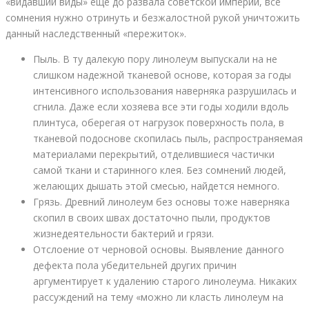
«видавший виды» еще до развала советской империи, все
сомнения нужно отринуть и безжалостной рукой уничтожить
данный наследственный «пережиток».
Пыль. В ту далекую пору линолеум выпускали на не
слишком надежной тканевой основе, которая за годы
интенсивного использования наверняка разрушилась и
сгнила. Даже если хозяева все эти годы ходили вдоль
плинтуса, оберегая от нагрузок поверхность пола, в
тканевой подоснове скопилась пыль, распространяемая
материалами перекрытий, отделившиеся частички
самой ткани и старинного клея. Без сомнений людей,
желающих дышать этой смесью, найдется немного.
Грязь. Древний линолеум без основы тоже наверняка
скопил в своих швах достаточно пыли, продуктов
жизнедеятельности бактерий и грязи.
Отслоение от черновой основы. Выявление данного
дефекта пола убедительней других причин
аргументирует к удалению старого линолеума. Никаких
рассуждений на тему «можно ли класть линолеум на