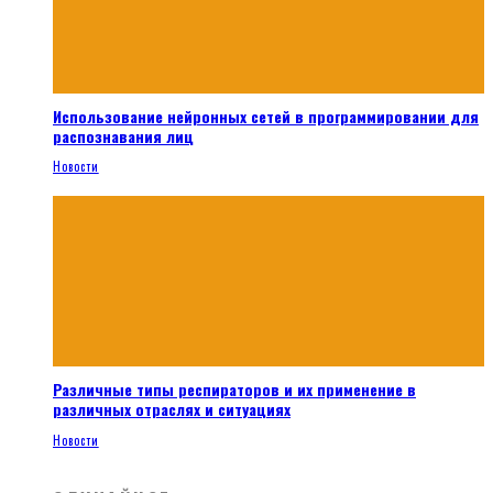
Использование нейронных сетей в программировании для
распознавания лиц
Новости
Различные типы респираторов и их применение в
различных отраслях и ситуациях
Новости