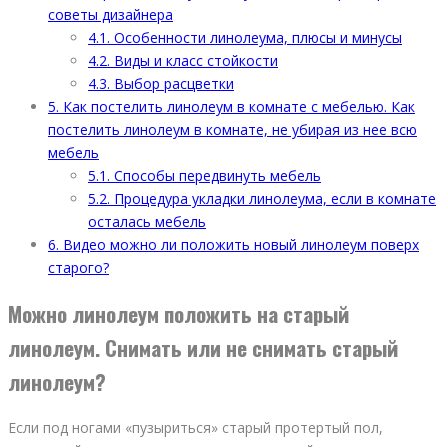
советы дизайнера
4.1.
Особенности линолеума, плюсы и минусы
4.2.
Виды и класс стойкости
4.3.
Выбор расцветки
5.
Как постелить линолеум в комнате с мебелью. Как
постелить линолеум в комнате, не убирая из нее всю
мебель
5.1.
Способы передвинуть мебель
5.2.
Процедура укладки линолеума, если в комнате
осталась мебель
6.
Видео можно ли положить новый линолеум поверх
старого?
Можно линолеум положить на старый
линолеум. Снимать или не снимать старый
линолеум?
Если под ногами «пузыриться» старый протертый пол,