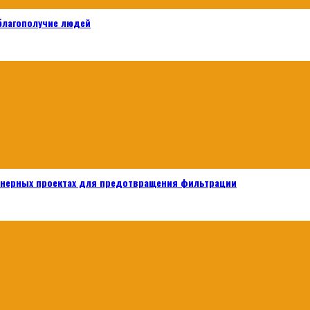
 благополучие людей
енерных проектах для предотвращения фильтрации