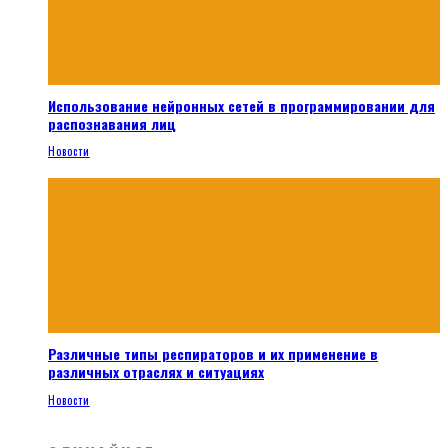
Использование нейронных сетей в программировании для
распознавания лиц
Новости
Различные типы респираторов и их применение в
различных отраслях и ситуациях
Новости