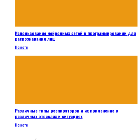
Использование нейронных сетей в программировании для
распознавания лиц
Новости
Различные типы респираторов и их применение в
различных отраслях и ситуациях
Новости