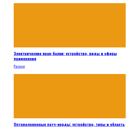
Электрические кран-балки: устройство, виды и сферы
применения
Разное
Оптоволоконные патч-корды: устройство, типы и область