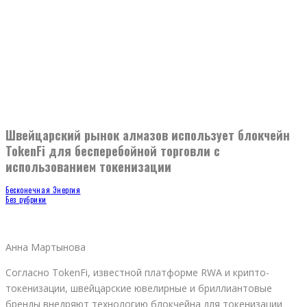
Швейцарский рынок алмазов использует блокчейн
TokenFi для бесперебойной торговли с
использованием токенизации
Бесконечная Энергия
Без рубрики
Анна Мартынова
Согласно TokenFi, известной платформе RWA и крипто-
токенизации, швейцарские ювелирные и бриллиантовые
бренды внедряют технологию блокчейна для токенизации