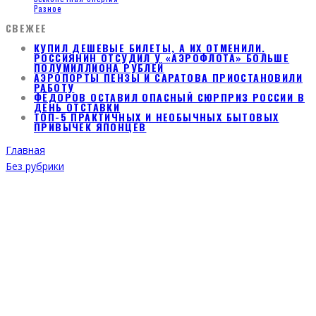
Разное
СВЕЖЕЕ
КУПИЛ ДЕШЕВЫЕ БИЛЕТЫ, А ИХ ОТМЕНИЛИ.
РОССИЯНИН ОТСУДИЛ У «АЭРОФЛОТА» БОЛЬШЕ
ПОЛУМИЛЛИОНА РУБЛЕЙ
АЭРОПОРТЫ ПЕНЗЫ И САРАТОВА ПРИОСТАНОВИЛИ
РАБОТУ
ФЁДОРОВ ОСТАВИЛ ОПАСНЫЙ СЮРПРИЗ РОССИИ В
ДЕНЬ ОТСТАВКИ
ТОП-5 ПРАКТИЧНЫХ И НЕОБЫЧНЫХ БЫТОВЫХ
ПРИВЫЧЕК ЯПОНЦЕВ
Главная
Без рубрики