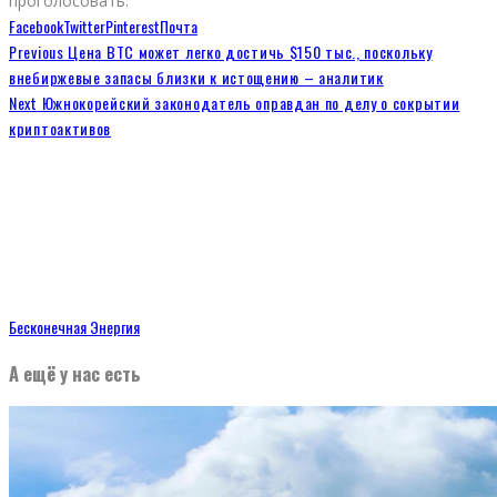
проголосовать.
Facebook
Twitter
Pinterest
Почта
Previous
Цена BTC может легко достичь $150 тыс., поскольку
внебиржевые запасы близки к истощению – аналитик
Next
Южнокорейский законодатель оправдан по делу о сокрытии
криптоактивов
Бесконечная Энергия
А ещё у нас есть