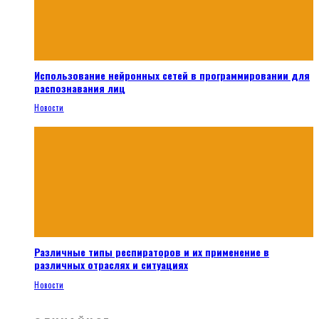
Использование нейронных сетей в программировании для
распознавания лиц
Новости
Различные типы респираторов и их применение в
различных отраслях и ситуациях
Новости