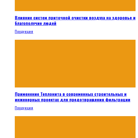
Влияние систем приточной очистки воздуха на здоровье и
благополучие людей
Продукция
Применение Теплонита в современных строительных и
инженерных проектах для предотвращения фильтрации
Продукция