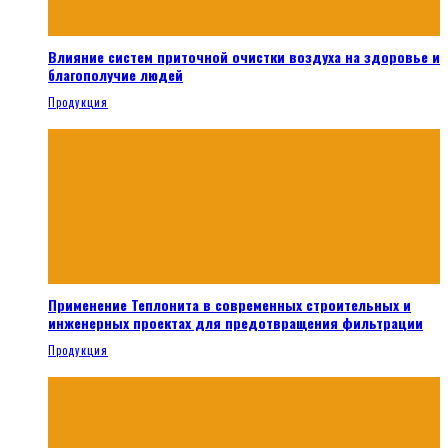
Влияние систем приточной очистки воздуха на здоровье и
благополучие людей
Продукция
Применение Теплонита в современных строительных и
инженерных проектах для предотвращения фильтрации
Продукция