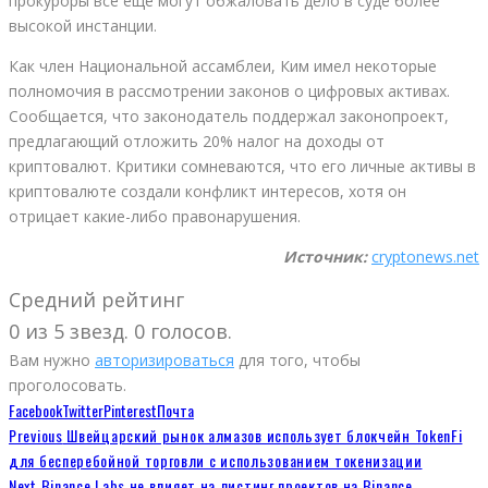
прокуроры все еще могут обжаловать дело в суде более
высокой инстанции.
Как член Национальной ассамблеи, Ким имел некоторые
полномочия в рассмотрении законов о цифровых активах.
Сообщается, что законодатель поддержал законопроект,
предлагающий отложить 20% налог на доходы от
криптовалют. Критики сомневаются, что его личные активы в
криптовалюте создали конфликт интересов, хотя он
отрицает какие-либо правонарушения.
Источник:
cryptonews.net
Средний рейтинг
0 из 5 звезд. 0 голосов.
Вам нужно
авторизироваться
для того, чтобы
проголосовать.
Facebook
Twitter
Pinterest
Почта
Previous
Швейцарский рынок алмазов использует блокчейн TokenFi
для бесперебойной торговли с использованием токенизации
Next
Binance Labs не влияет на листинг проектов на Binance