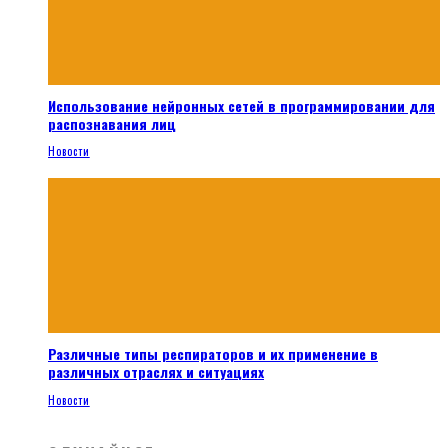
Использование нейронных сетей в программировании для
распознавания лиц
Новости
Различные типы респираторов и их применение в
различных отраслях и ситуациях
Новости