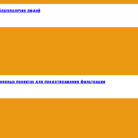
 благополучие людей
енерных проектах для предотвращения фильтрации