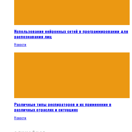
Использование нейронных сетей в программировании для
распознавания лиц
Новости
Различные типы респираторов и их применение в
различных отраслях и ситуациях
Новости