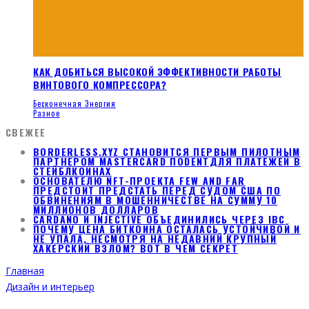
КАК ДОБИТЬСЯ ВЫСОКОЙ ЭФФЕКТИВНОСТИ РАБОТЫ
ВИНТОВОГО КОМПРЕССОРА?
Бесконечная Энергия
Разное
СВЕЖЕЕ
BORDERLESS.XYZ СТАНОВИТСЯ ПЕРВЫМ ПИЛОТНЫМ
ПАРТНЕРОМ MASTERCARD ПОDENTДЛЯ ПЛАТЕЖЕЙ В
СТЕЙБЛКОИНАХ
ОСНОВАТЕЛЮ NFT-ПРОЕКТА FEW AND FAR
ПРЕДСТОИТ ПРЕДСТАТЬ ПЕРЕД СУДОМ США ПО
ОБВИНЕНИЯМ В МОШЕННИЧЕСТВЕ НА СУММУ 10
МИЛЛИОНОВ ДОЛЛАРОВ
CARDANO И INJECTIVE ОБЪЕДИНИЛИСЬ ЧЕРЕЗ IBC
ПОЧЕМУ ЦЕНА БИТКОИНА ОСТАЛАСЬ УСТОЙЧИВОЙ И
НЕ УПАЛА, НЕСМОТРЯ НА НЕДАВНИЙ КРУПНЫЙ
ХАКЕРСКИЙ ВЗЛОМ? ВОТ В ЧЕМ СЕКРЕТ
Главная
Дизайн и интерьер