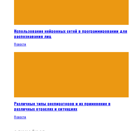
Использование нейронных сетей в программировании для
распознавания лиц
Новости
Различные типы респираторов и их применение в
различных отраслях и ситуациях
Новости