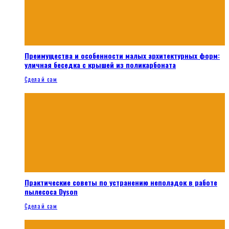
Преимущества и особенности малых архитектурных форм:
уличная беседка с крышей из поликарбоната
Сделай сам
Практические советы по устранению неполадок в работе
пылесоса Dyson
Сделай сам