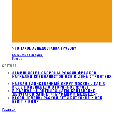
ЧТО ТАКОЕ АВИАДОСТАВКА ГРУЗОВ?
Бесконечная Энергия
Разное
СВЕЖЕЕ
ЗАММИНИСТРА ОБОРОНЫ РОССИИ ФРАДКОВ
НАГРАДИЛ СПЕЦИАЛИСТОВ ВСК В ДЕНЬ СТРОИТЕЛЯ
НАЗВАН ЕДИНСТВЕННЫЙ ОКРУГ МОСКВЫ, ГДЕ В
ИЮЛЕ ПОДЕШЕВЕЛО ВТОРИЧНОЕ ЖИЛЬЕ
В ПАРИЖЕ НЕ ОЦЕНИЛИ ИДЕЮ БРИТАНСКИХ
ДЕПУТАТОВ ЗАПРЕТИТЬ "МАШУ И МЕДВЕДЯ"
ИТОГИ НЕДЕЛИ: РАСКОЛ СЕТИ БИТКОИНА И ИСК
BYBIT К КНДР
Главная