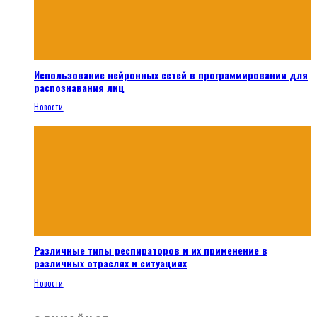
Использование нейронных сетей в программировании для
распознавания лиц
Новости
Различные типы респираторов и их применение в
различных отраслях и ситуациях
Новости