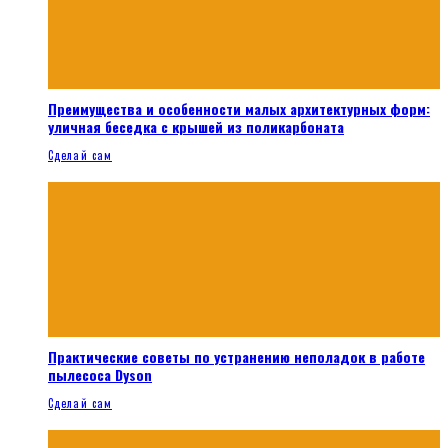
Преимущества и особенности малых архитектурных форм:
уличная беседка с крышей из поликарбоната
Сделай сам
Практические советы по устранению неполадок в работе
пылесоса Dyson
Сделай сам