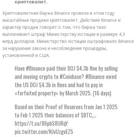
криптовалют.
Криптовалютная биржа Binance провела в этом году
масштабные продажи криптовалют. Действия Binance и
характер продаж говорят о том, что биржа тихо
выплачивает штраф Министерству юстиции в размере 4,3
млрд долларов. Министерство юстиции оштрафовало Binance
за нарушение закона и несоблюдение процедуры,
установленной в США.
Have #Binance paid their DOJ $4.3b fine by selling
and moving crypto to #Coinbase? #Binance owed
the US DOJ $4.3b in fines and had to pay in
«forfeited property» by March 2025. (16 days)
Based on their Proof of Reserves from Jan 1 2025
to Feb 1 2025 their balances of $BTC,…
https://t.co/86pbS8URqY
pic.twitter.com/NJvUzgvEZ5