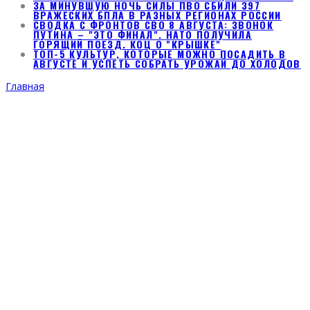
ЗА МИНУВШУЮ НОЧЬ СИЛЫ ПВО СБИЛИ 397
ВРАЖЕСКИХ БПЛА В РАЗНЫХ РЕГИОНАХ РОССИИ
СВОДКА С ФРОНТОВ СВО 8 АВГУСТА: ЗВОНОК
ПУТИНА – "ЭТО ФИНАЛ". НАТО ПОЛУЧИЛА
ГОРЯЩИЙ ПОЕЗД. КОЦ О "КРЫШКЕ"
ТОП-5 КУЛЬТУР, КОТОРЫЕ МОЖНО ПОСАДИТЬ В
АВГУСТЕ И УСПЕТЬ СОБРАТЬ УРОЖАЙ ДО ХОЛОДОВ
Главная