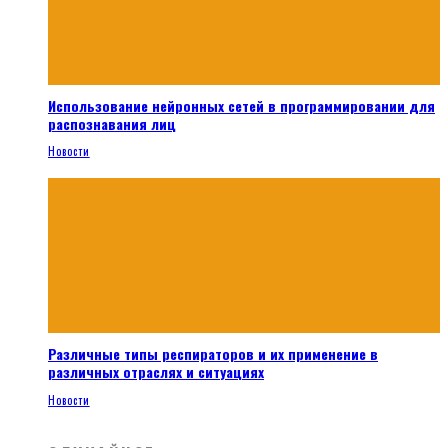
Использование нейронных сетей в программировании для
распознавания лиц
Новости
Различные типы респираторов и их применение в
различных отраслях и ситуациях
Новости