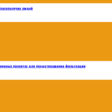
 благополучие людей
енерных проектах для предотвращения фильтрации