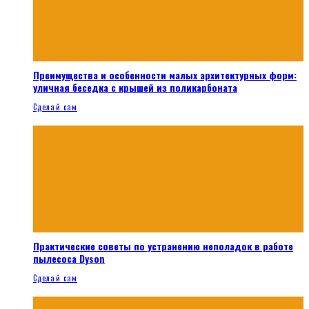
Преимущества и особенности малых архитектурных форм:
уличная беседка с крышей из поликарбоната
Сделай сам
Практические советы по устранению неполадок в работе
пылесоса Dyson
Сделай сам