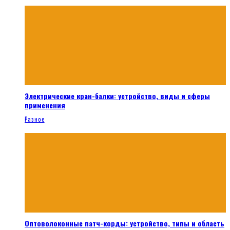
Электрические кран-балки: устройство, виды и сферы
применения
Разное
Оптоволоконные патч-корды: устройство, типы и область