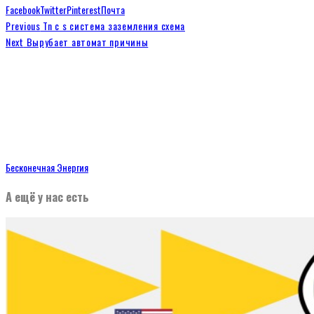
Facebook
Twitter
Pinterest
Почта
Previous
Tn c s система заземления схема
Next
Вырубает автомат причины
Бесконечная Энергия
А ещё у нас есть