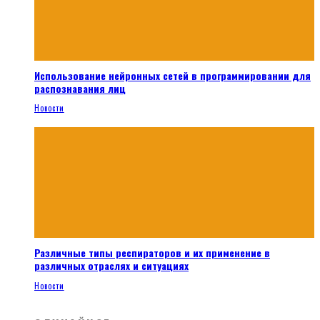
Использование нейронных сетей в программировании для
распознавания лиц
Новости
Различные типы респираторов и их применение в
различных отраслях и ситуациях
Новости