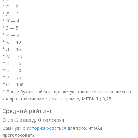
* Г — 2
* Д — 3
* Ж — 4
* З — 5
* И — 6
* К — 10
* Л — 16
* М — 25
* Н — 35
* П — 50
* Р — 75
* С — 100
* После буквенной маркировки указывается сечение жилы в
квадратных миллиметрах, например, МГТФ (Н) 0,25
Средний рейтинг
0 из 5 звезд. 0 голосов.
Вам нужно
авторизироваться
для того, чтобы
проголосовать.