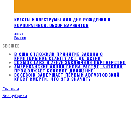
КВЕСТЫ И КВЕСТРУМЫ ДЛЯ ДНЯ РОЖДЕНИЯ И
КОРПОРАТИВОВ: ОБЗОР ВАРИАНТОВ
anisa
Разное
СВЕЖЕЕ
В США ОТЛОЖИЛИ ПРИНЯТИЕ ЗАКОНА О
КРИПТОРЫНКЕ CLARITY ACT ДО ОСЕНИ
COSMOS LABS И ZEEVE ЗАКЛЮЧИЛИ ПАРТНЕРСТВО
АМЕРИКАНСКИЕ АКЦИИ СНОВА РАСТУТ, БИТКОИН
ПРОДОЛЖАЕТ БОКОВОЕ ДВИЖЕНИЕ
DOGECOIN ЗАВЕРШАЕТ ПЕРВЫЙ АВГУСТОВСКИЙ
КРЕСТ СМЕРТИ. ЧТО ЭТО ЗНАЧИТ?
Главная
Без рубрики