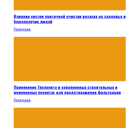
Влияние систем приточной очистки воздуха на здоровье и
благополучие людей
Продукция
Применение Теплонита в современных строительных и
инженерных проектах для предотвращения фильтрации
Продукция