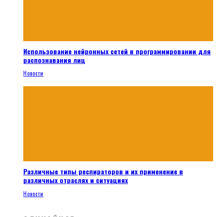
Использование нейронных сетей в программировании для
распознавания лиц
Новости
Различные типы респираторов и их применение в
различных отраслях и ситуациях
Новости