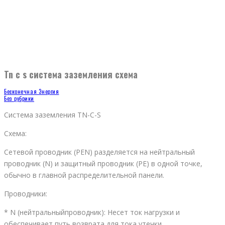
Tn c s система заземления схема
Бесконечная Энергия
Без рубрики
Система заземления TN-C-S
Схема:
Сетевой проводник (PEN) разделяется на нейтральный
проводник (N) и защитный проводник (PE) в одной точке,
обычно в главной распределительной панели.
Проводники:
* N (нейтральныйпроводник): Несет ток нагрузки и
обеспечивает путь возврата для тока утечки.