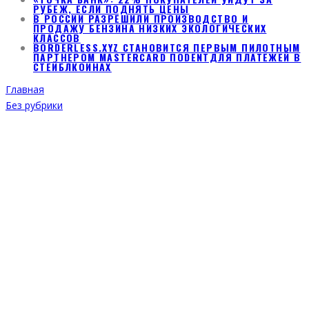
РУБЕЖ, ЕСЛИ ПОДНЯТЬ ЦЕНЫ
В РОССИИ РАЗРЕШИЛИ ПРОИЗВОДСТВО И
ПРОДАЖУ БЕНЗИНА НИЗКИХ ЭКОЛОГИЧЕСКИХ
КЛАССОВ
BORDERLESS.XYZ СТАНОВИТСЯ ПЕРВЫМ ПИЛОТНЫМ
ПАРТНЕРОМ MASTERCARD ПОDENTДЛЯ ПЛАТЕЖЕЙ В
СТЕЙБЛКОИНАХ
Главная
Без рубрики