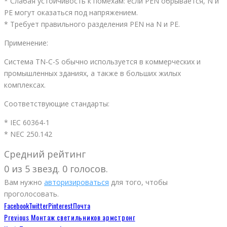
* Слабая устойчивость к помехам: если PEN обрывается, N и
PE могут оказаться под напряжением.
* Требует правильного разделения PEN на N и PE.
Применение:
Система TN-C-S обычно используется в коммерческих и
промышленных зданиях, а также в больших жилых
комплексах.
Соответствующие стандарты:
* IEC 60364-1
* NEC 250.142
Средний рейтинг
0 из 5 звезд. 0 голосов.
Вам нужно
авторизироваться
для того, чтобы
проголосовать.
Facebook
Twitter
Pinterest
Почта
Previous
Монтаж светильников армстронг