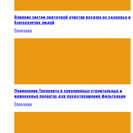
Влияние систем приточной очистки воздуха на здоровье и
благополучие людей
Продукция
Применение Теплонита в современных строительных и
инженерных проектах для предотвращения фильтрации
Продукция