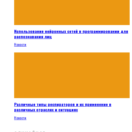
Использование нейронных сетей в программировании для
распознавания лиц
Новости
Различные типы респираторов и их применение в
различных отраслях и ситуациях
Новости