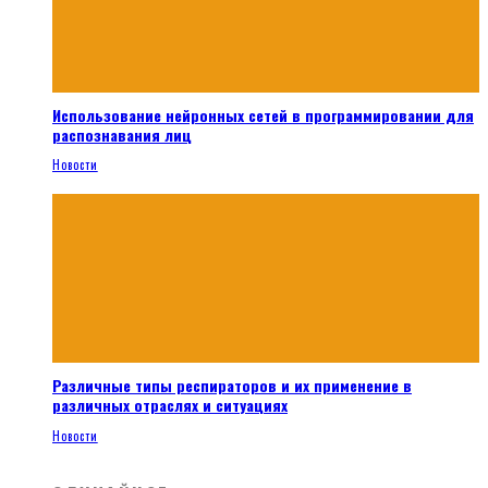
Использование нейронных сетей в программировании для
распознавания лиц
Новости
Различные типы респираторов и их применение в
различных отраслях и ситуациях
Новости