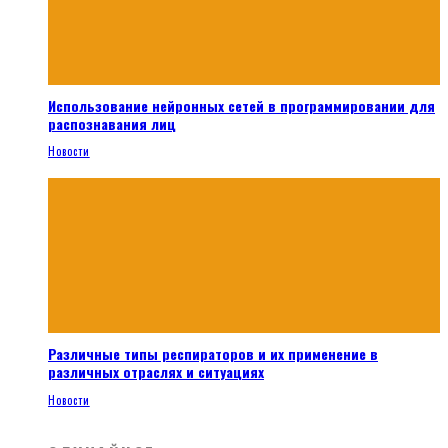
Использование нейронных сетей в программировании для
распознавания лиц
Новости
Различные типы респираторов и их применение в
различных отраслях и ситуациях
Новости