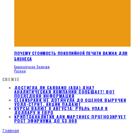
ПОЧЕМУ СТОИМОСТЬ ПОКОПИЙНОЙ ПЕЧАТИ ВАЖНА ДЛЯ
БИЗНЕСА
Бесконечная Энергия
Разное
СВЕЖЕЕ
ДОСТИГЛА ЛИ CARDANO (ADA) ДНА?
АНАЛИТИЧЕСКАЯ КОМПАНИЯ СООБЩАЕТ! ВОТ
ПОСЛЕДНЯЯ ИНФОРМАЦИЯ
CLEANSPARK НЕ ДОТЯНУЛА ДО ОЦЕНОК ВЫРУЧКИ
УОЛЛ-СТРИТ, АКЦИИ ПАДАЮТ
КУРСЫ ВАЛЮТ 8 АВГУСТА: РУБЛЬ УПАЛ К
ДОЛЛАРУ И ЕВРО
КРИПТОАНАЛИТИК АЛИ МАРТИНЕС ПРОГНОЗИРУЕТ
РОСТ ЭФИРИУМА ДО $3,000
Главная