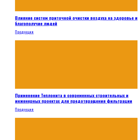
Влияние систем приточной очистки воздуха на здоровье и
благополучие людей
Продукция
Применение Теплонита в современных строительных и
инженерных проектах для предотвращения фильтрации
Продукция